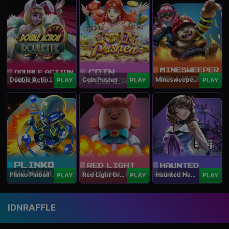
Double Action Roulette
Coin Pusher
Minesweeper Hollywood
PLAY
PLAY
PLAY
Plinko Pinball
Red Light Green Light
Haunted Haven
PLAY
PLAY
PLAY
IDNRAFFLE