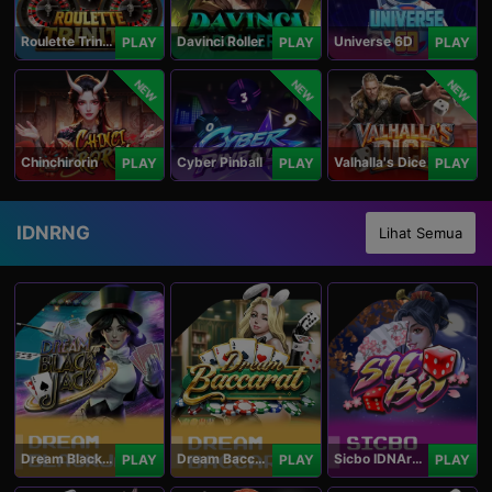
Roulette Trinity
Davinci Roller
Universe 6D
PLAY
PLAY
PLAY
NEW
NEW
NEW
Chinchirorin
Cyber Pinball
Valhalla's Dice
PLAY
PLAY
PLAY
IDNRNG
Lihat Semua
Dream Blackjack
Dream Baccarat
Sicbo IDNArcade
PLAY
PLAY
PLAY