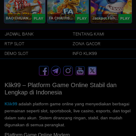
BAO CHUAN FISHING
FA CHAI FISHING
Jackpot Fishing Jili
PLAY
PLAY
PLAY
JADWAL BANK
TENTANG KAMI
RTP SLOT
ZONA GACOR
DEMO SLOT
INFO KLIK99
Klik99 – Platform Game Online Stabil dan
Lengkap di Indonesia
Klik99
adalah platform game online yang menyediakan berbagai
permainan seperti slot, sportsbook, live casino, esports, dan togel
dalam satu akun. Sistem dirancang ringan, stabil, dan mudah
digunakan di semua perangkat.
Platform Game Online Modern