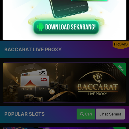
PROMO
BACCARAT LIVE PROXY
NEW
POPULAR SLOTS
Cari
Lihat Semua