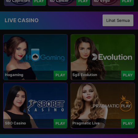
4D Capricorn
4D Cancer
4D Virgo
PLAY
PLAY
PLAY
LIVE CASINO
Lihat Semua
Hogaming
Sg8 Evolution
PLAY
PLAY
SBO Casino
Pragmatic Live
PLAY
PLAY