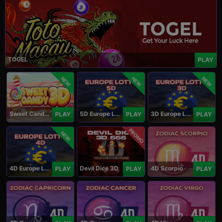
TOGEL
PLAY
NEW
NEW
NEW
Sweet Candy 3D
5D Europe Lotto
3D Europe Lotto
PLAY
PLAY
PLAY
PROMO
NEW
4D Europe Lotto
Devil Dice 3D
4D Scorpio
PLAY
PLAY
PLAY